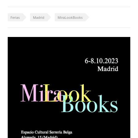
Ferias
Madrid
MiraLookBooks