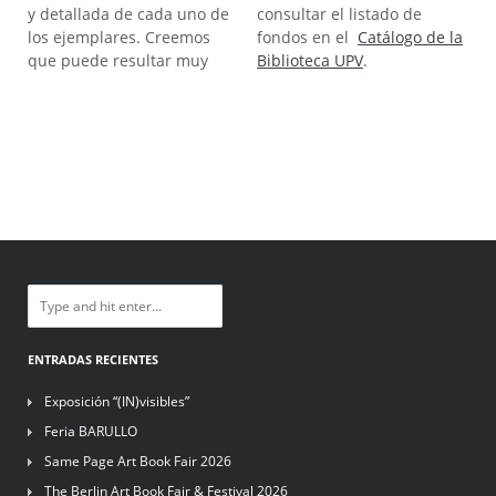
y detallada de cada uno de
consultar el listado de
los ejemplares. Creemos
fondos en el
Catálogo de la
que puede resultar muy
Biblioteca UPV
.
ENTRADAS RECIENTES
Exposición “(IN)visibles”
Feria BARULLO
Same Page Art Book Fair 2026
The Berlin Art Book Fair & Festival 2026