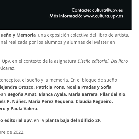
ueño y Memoria
, una exposición colectiva del libro de artista,
ginal realizada por los alumnos y alumnas del Máster en
la Upv, en el contexto de la asignatura
Diseño editorial. Del libro
Alcaraz.
 conceptos, el sueño y la memoria. En el bloque de sueño
ejandra Orozco, Patricia Pons, Noelia Pradas y Sofía
ipan
Begoña Amat, Blanca Ayala, María Barrera, Pilar del Rio,
gels P. Núñez, María Pérez Requena, Claudia Regueiro,
ro y Paula Valero.
o editorial upv
, en la
planta baja del Edificio 2F.
bre de 2022.