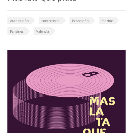
Autoedición
conferencia
Exposición
fanzine
Fanzines
Valencia