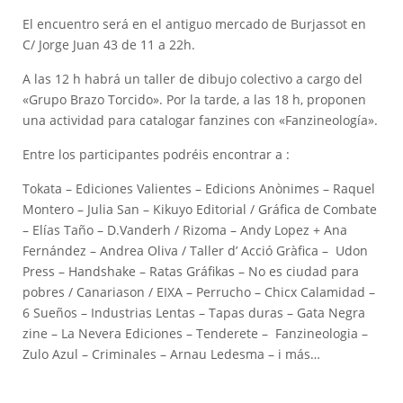
El encuentro será en el antiguo mercado de Burjassot en
C/ Jorge Juan 43 de 11 a 22h.
A las 12 h habrá un taller de dibujo colectivo a cargo del
«Grupo Brazo Torcido». Por la tarde, a las 18 h, proponen
una actividad para catalogar fanzines con «Fanzineología».
Entre los participantes podréis encontrar a :
Tokata – Ediciones Valientes – Edicions Anònimes – Raquel
Montero – Julia San – Kikuyo Editorial / Gráfica de Combate
– Elías Taño – D.Vanderh / Rizoma – Andy Lopez + Ana
Fernández – Andrea Oliva / Taller d’ Acció Gràfica – Udon
Press – Handshake – Ratas Gráfikas – No es ciudad para
pobres / Canariason / EIXA – Perrucho – Chicx Calamidad –
6 Sueños – Industrias Lentas – Tapas duras – Gata Negra
zine – La Nevera Ediciones – Tenderete – Fanzineologia –
Zulo Azul – Criminales – Arnau Ledesma – i más…