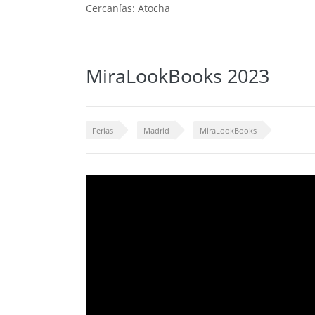
Cercanías: Atocha
MiraLookBooks 2023
Ferias
Madrid
MiraLookBooks