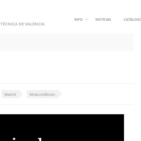
INFO
NOTICIAS
CATÁLOG
ITÈCNICA DE VALÈNCIA
Madrid
MiraLookBooks