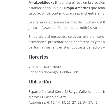
MiraLookBooks III
pondrá el foco en la creació
estableciendo un eje
Europa-Américas
que fomen
circulación de contenidos en español entre ambos
La cita se celebrará en los más de 4.000 m² del
E
junto al Paseo del Prado que permitirá distribui
En paralelo al encuentro se desarrolla un inten
actividades, presentaciones, conferencias y mesas
performativas; entrevistas, podcasts de radio y 
Horarios
Viernes: 16:00–20:00
Sábado y domingo: 12:00–20:00
Ubicación
Espacio Cultural Serrería Belga, Calle Alameda 1
Metro: L1 Paseo del Arte
Autobuses: 6, 10, 14, 19, 26, 27, 32, 34, 37, 45