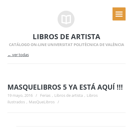
LIBROS DE ARTISTA
CATÁLOGO ON-LINE UNIVERSITAT POLITÈCNICA DE VALÈNCIA
← ver todas
MASQUELIBROS 5 YA ESTÁ AQUÍ !!!
19 mayo, 2016
/
Ferias
,
Libros de artista
,
Libros
ilustrados
,
MasQueLibros
/