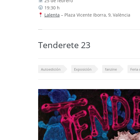
25 de febrero
19:30 h
Lalenta
– Plaza Vicente Iborra, 9, València
Tenderete 23
Autoedición
Exposición
fanzine
Feria 