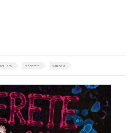
del libro
tenderete
Valencia