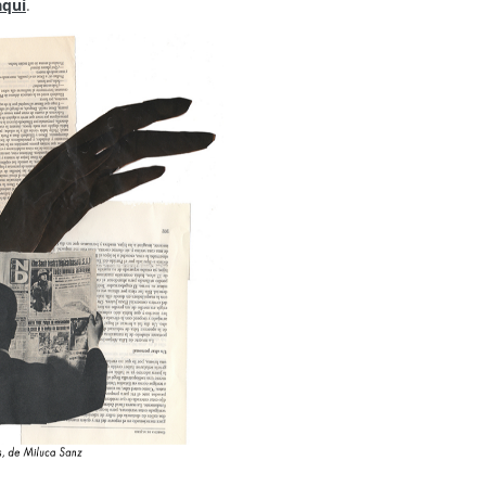
aquí
.