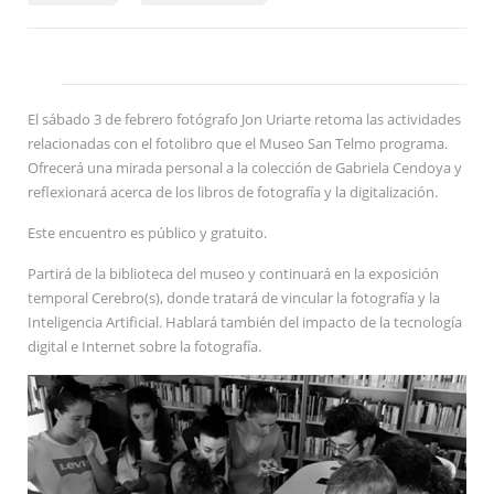
El sábado 3 de febrero fotógrafo Jon Uriarte retoma las actividades
relacionadas con el fotolibro que el Museo San Telmo programa.
Ofrecerá una mirada personal a la colección de Gabriela Cendoya y
reflexionará acerca de los libros de fotografía y la digitalización.
Este encuentro es público y gratuito.
Partirá de la biblioteca del museo y continuará en la exposición
temporal Cerebro(s), donde tratará de vincular la fotografía y la
Inteligencia Artificial. Hablará también del impacto de la tecnología
digital e Internet sobre la fotografía.