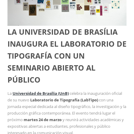
LA UNIVERSIDAD DE BRASÍLIA
INAUGURA EL LABORATORIO DE
TIPOGRAFÍA CON UN
SEMINARIO ABIERTO AL
PÚBLICO
La
Universidad de Brasília (UnB)
celebra la inauguración oficial
de su nuevo
Laboratorio de Tipografía (LabTipo)
con una
jornada especial dedicada al diseño tipográfico, la investigación y la
producción gráfica contemporánea. El evento tendrá lugar el
próximo
martes 24 de marzo
y reunirá actividades académicas y
expositivas abiertas a estudiantes, profesionales y público
interesado en la comunicación visual.