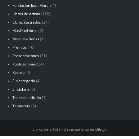
Exposiciones
(61)
Ferias
(89)
Fundación Juan March
(1)
Libros de artista
(122)
Libros ilustrados
(24)
MasQueLibros
(7)
MiraLookBooks
(1)
Premios
(16)
Presentaciones
(21)
Publicaciones
(34)
Recreo
(4)
Sin categoría
(4)
Sindokma
(7)
Taller de edición
(7)
Tenderete
(5)