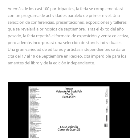
Además de los casi 100 participantes, la feria se complementará
con un programa de actividades paralelo de primer nivel. Una
selección de conferencias, presentaciones, exposiciones y talleres
que se revelará a principios de septiembre. Tras el éxito del año
pasado, la feria repetirá el formato de exposición y venta colectiva,
pero además incorporará una selección de stands individuales.
Una gran variedad de editores y artistas independientes se darán
cita del 17 al 19 de Septiembre en Recreo, cita imperdible para los
amantes del libro y de la edición independiente.