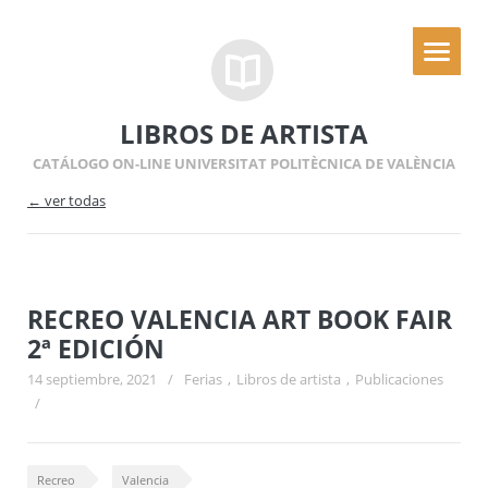
LIBROS DE ARTISTA
CATÁLOGO ON-LINE UNIVERSITAT POLITÈCNICA DE VALÈNCIA
← ver todas
RECREO VALENCIA ART BOOK FAIR
2ª EDICIÓN
14 septiembre, 2021
/
Ferias
,
Libros de artista
,
Publicaciones
/
Recreo
Valencia