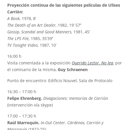
Proyección continua de las siguientes películas de Ulises
Carrión:
A Book,
1978,
8’
The Death of an Art Dealer,
1982, 19’ 57’’
Gossip, Scandal and Good Manners,
1981, 45’
The LPS File,
1985, 35’39’’
TV Tonight Video,
1987, 10’
16:00 h
Visita comentada a la exposición
Querido Lector. No lea
, por
el comisario de la misma,
Guy Schraenen
Punto de encuentro: Edificio Nouvel, Sala de Protocolo
16:30 – 17:00 h
Felipe Ehrenberg.
Divagaciones: memorias de Carrión
(intervención vía skype)
17:00 – 17:30 h
Raúl Marroquín.
In-Out Center. Cárdenas, Carrión y
Marroquín (1972-’75)