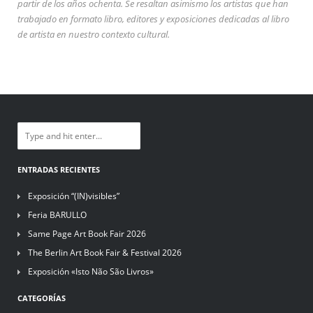
partir de los años ochenta. Se resaltan asimismo los artistas que han
trabajado en formato libro, editores y exposiciones dedicadas al libro
de artista en nuestro contexto cultural.
ENTRADAS RECIENTES
Exposición “(IN)visibles”
Feria BARULLO
Same Page Art Book Fair 2026
The Berlin Art Book Fair & Festival 2026
Exposición «Isto Não São Livros»
CATEGORÍAS