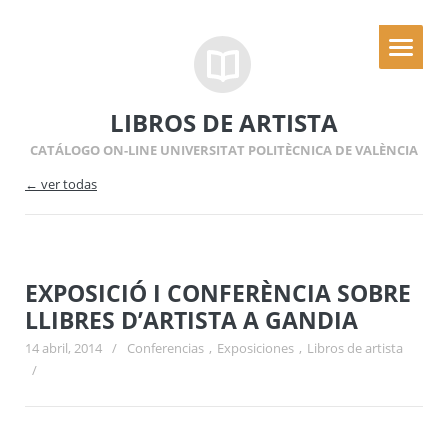
LIBROS DE ARTISTA
CATÁLOGO ON-LINE UNIVERSITAT POLITÈCNICA DE VALÈNCIA
← ver todas
EXPOSICIÓ I CONFERÈNCIA SOBRE
LLIBRES D’ARTISTA A GANDIA
14 abril, 2014
/
Conferencias
,
Exposiciones
,
Libros de artista
/