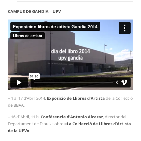
CAMPUS DE GANDIA – UPV
– 1 al 17 d’Abril 2014,
Exposició de Llibres d’Artista
de la Col·lecció
de BBAA.
– 16 d’ Abril, 11 h.
Confèrencia d’Antonio Alcaraz
, director del
Departament de Dibuix sobre
«La Col·lecció de Llibres d’Artista
de la UPV»
.