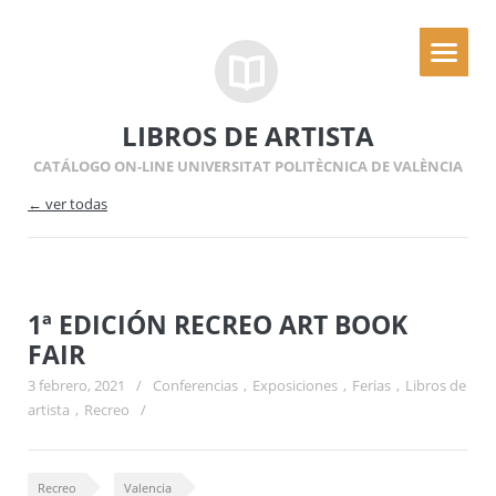
LIBROS DE ARTISTA
CATÁLOGO ON-LINE UNIVERSITAT POLITÈCNICA DE VALÈNCIA
← ver todas
1ª EDICIÓN RECREO ART BOOK
FAIR
3 febrero, 2021
/
Conferencias
,
Exposiciones
,
Ferias
,
Libros de
artista
,
Recreo
/
Recreo
Valencia