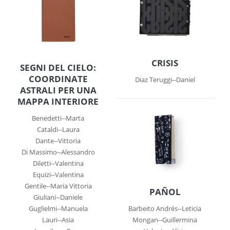
CRISIS
SEGNI DEL CIELO:
COORDINATE
Diaz Teruggi--Daniel
ASTRALI PER UNA
MAPPA INTERIORE
Benedetti--Marta
Cataldi--Laura
Dante--Vittoria
Di Massimo--Alessandro
Diletti--Valentina
Equizi--Valentina
Gentile--Maria Vittoria
PAÑOL
Giuliani--Daniele
Guglielmi--Manuela
Barbeito Andrés--Leticia
Lauri--Asia
Mongan--Guillermina