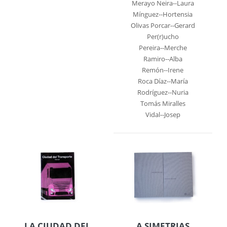
Merayo Neira--Laura
Mínguez--Hortensia
Olivas Porcar--Gerard
Per(r)ucho
Pereira--Merche
Ramiro--Alba
Remón--Irene
Roca Díaz--María
Rodríguez--Nuria
Tomás Miralles
Vidal--Josep
LA CIUDAD DEL
A SIMETRIAS