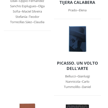
Edalí--Oppici Fernández
TIJERA CALABERA
Sanchis Esplugues--Olga
Prado--Elena
Sofia--Maciel Silveira
Stefanía--Teodor
Torrecillas Sáez--Claudia
PICASSO. UN VOLTO
DELL’ARTE
Bellucci--Gianluigi
Nannicola--Carlo
Tummolillo--Daniel