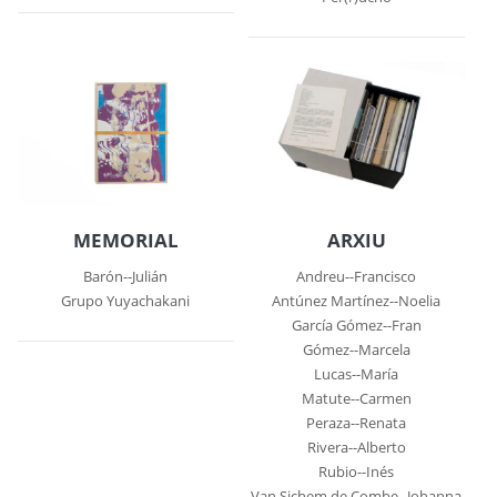
MEMORIAL
ARXIU
Barón--Julián
Andreu--Francisco
Grupo Yuyachakani
Antúnez Martínez--Noelia
García Gómez--Fran
Gómez--Marcela
Lucas--María
Matute--Carmen
Peraza--Renata
Rivera--Alberto
Rubio--Inés
Van Sichem de Combe--Johanna