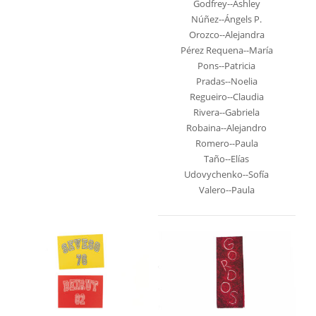
Godfrey--Ashley
Núñez--Ángels P.
Orozco--Alejandra
Pérez Requena--María
Pons--Patricia
Pradas--Noelia
Regueiro--Claudia
Rivera--Gabriela
Robaina--Alejandro
Romero--Paula
Taño--Elías
Udovychenko--Sofía
Valero--Paula