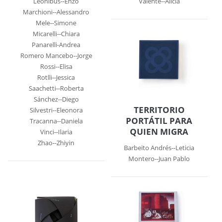
Leonibus--Enzo
Valente--Alicia
Marchioni--Alessandro
Mele--Simone
Micarelli--Chiara
Panarelli-Andrea
Romero Mancebo--Jorge
Rossi--Elisa
Rotlli--Jessica
Saachetti--Roberta
Sánchez--Diego
TERRITORIO
Silvestri--Eleonora
PORTÁTIL PARA
Tracanna--Daniela
QUIEN MIGRA
Vinci--Ilaria
Zhao--Zhiyin
Barbeito Andrés--Leticia
Montero--Juan Pablo