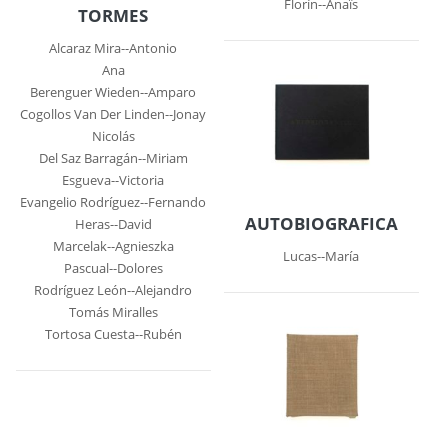
Florín--Anaïs
TORMES
Alcaraz Mira--Antonio
Ana
Berenguer Wieden--Amparo
Cogollos Van Der Linden--Jonay
Nicolás
Del Saz Barragán--Miriam
Esgueva--Victoria
Evangelio Rodríguez--Fernando
AUTOBIOGRAFICA
Heras--David
Marcelak--Agnieszka
Lucas--María
Pascual--Dolores
Rodríguez León--Alejandro
Tomás Miralles
Tortosa Cuesta--Rubén