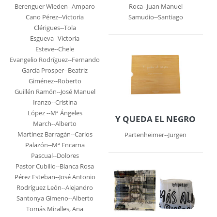
Berenguer Wieden--Amparo
Roca--Juan Manuel
Cano Pérez--Victoria
Samudio--Santiago
Clérigues--Tola
Esgueva--Victoria
Esteve--Chele
Evangelio Rodríguez--Fernando
García Prosper--Beatriz
Giménez--Roberto
Guillén Ramón--José Manuel
Iranzo--Cristina
López --Mª Ángeles
Y QUEDA EL NEGRO
March--Alberto
Martínez Barragán--Carlos
Partenheimer--Jürgen
Palazón--Mª Encarna
Pascual--Dolores
Pastor Cubillo--Blanca Rosa
Pérez Esteban--José Antonio
Rodríguez León--Alejandro
Santonya Gimeno--Alberto
Tomás Miralles, Ana