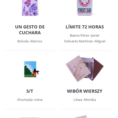
UN GESTO DE
LÍMITE 72 HORAS
CUCHARA
Baena Pérez--Javier
Boluda--Marcos
Solivares Martínez--Miguel
S/T
WIBÓR WIERSZY
Ahumada--Irene
Litwa--Monika