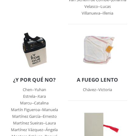
Velasco--Lucas
Villanueva--Illenia
¿Y POR QUÉ NO?
A FUEGO LENTO
Chen--Yuhan
Chávez--Victoria
Estrela--Xara
Marcu--Catalina
Martín Figueroa--Manuela
Martínez García--Ernesto
Martínez Sueiras--Laura
Martínez Vázquez--Ángela