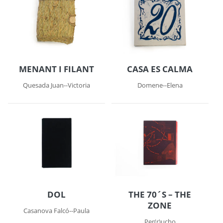
MENANT I FILANT
CASA ES CALMA
Quesada Juan--Victoria
Domene--Elena
DOL
THE 70´S – THE
ZONE
Casanova Falcó--Paula
Per(r)ucho