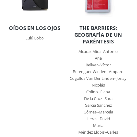
OÍDOS EN LOS OJOS
THE BARRIERS:
GEOGRAFÍA DE UN
Lulú Lobo
PARÉNTESIS
Alcaraz Mira--Antonio
Ana
Bellver--Víctor
Berenguer Wieden--Amparo
Cogollos Van Der Linden--Jonay
Nicolás
Colino--Elena
De la Cruz--Sara
García Sánchez
Gómez--Marcela
Heras--David
María
Méndez Llopis--Carles