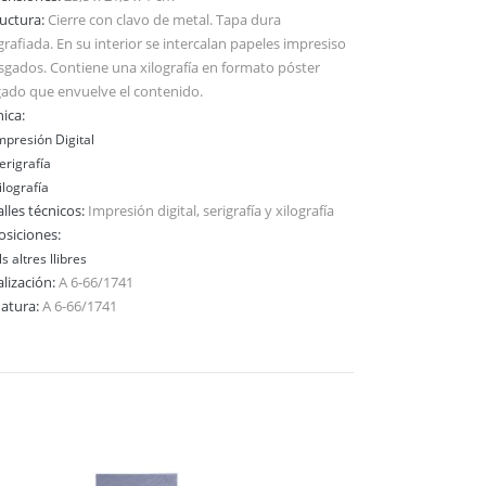
ructura:
Cierre con clavo de metal. Tapa dura
grafiada. En su interior se intercalan papeles impresiso
asgados. Contiene una xilografía en formato póster
gado que envuelve el contenido.
ica:
mpresión Digital
erigrafía
ilografía
lles técnicos:
Impresión digital, serigrafía y xilografía
osiciones:
ls altres llibres
alización:
A 6-66/1741
natura:
A 6-66/1741