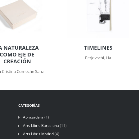
A NATURALEZA
TIMELINES
COMO EJE DE
Perjovschi, Lia
CREACIÓN
a Cristina Comeche Sanz
CATEGORÍAS
Abrazadera
(1)
Arts Libris Barcelona
(11)
Arts Libris Madrid
(4)