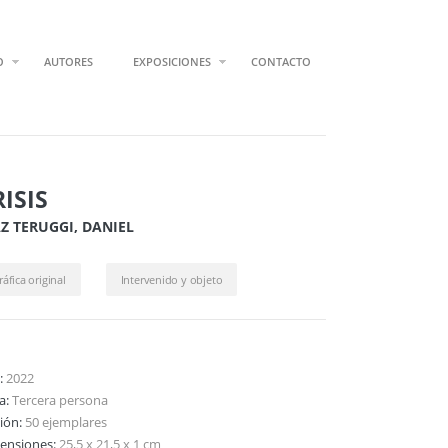
O
AUTORES
EXPOSICIONES
CONTACTO
RISIS
Z TERUGGI, DANIEL
ráfica original
Intervenido y objeto
:
2022
ta:
Tercera persona
ción:
50 ejemplares
ensiones:
25,5 x 21,5 x 1 cm