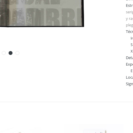
Est
seri
y r
ple
Técn
I
S
X
Deta
Exp
E
Loc
Sig