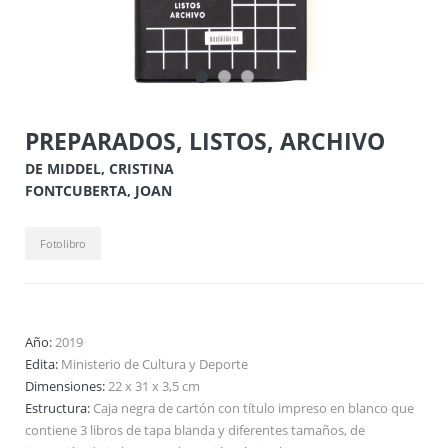
PREPARADOS, LISTOS, ARCHIVO
DE MIDDEL, CRISTINA
FONTCUBERTA, JOAN
Fotolibro
Año:
2019
Edita:
Ministerio de Cultura y Deporte
Dimensiones:
22 x 31 x 3,5 cm
Estructura:
Caja negra de cartón con título impreso en blanco que
contiene 3 libros de tapa blanda y diferentes tamaños, de