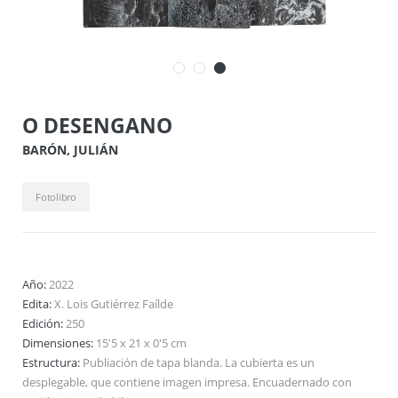
O DESENGANO
BARÓN, JULIÁN
Fotolibro
Año:
2022
Edita:
X. Lois Gutiérrez Faílde
Edición:
250
Dimensiones:
15'5 x 21 x 0'5 cm
Estructura:
Publiación de tapa blanda. La cubierta es un
desplegable, que contiene imagen impresa. Encuadernado con