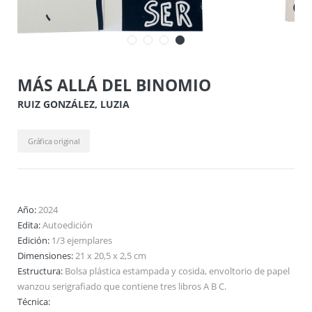
MÁS ALLÁ DEL BINOMIO
RUIZ GONZÁLEZ, LUZIA
Gráfica original
Año:
2024
Edita:
Autoedición
Edición:
1/3 ejemplares
Dimensiones:
21 x 20,5 x 2,5 cm
Estructura:
Bolsa plástica estampada y cosida, envoltorio de papel
wanzou serigrafiado que contiene tres libros A B C.
Técnica: