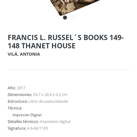
FRANCIS L. RUSSEL´S BOOKS 149-
148 THANET HOUSE
VILÁ, ANTONIA
Año:
2017
Dimensiones:
29.7 x 20.9 x 0.2 cm
Estructura:
Libro de pasta blanda
Técnica:
Impresión Digital
Detalles técnicos:
Impresión digital
Signatura:
A 6-66/1165