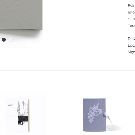
Est
enc
clar
Técn
I
Deta
Loc
Sig