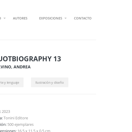
O
AUTORES
EXPOSICIONES
CONTACTO
UOTBIOGRAPHY 13
LVINO, ANDREA
rte y lenguaje
Ilustración y diseño
:
2023
ta:
Tonini Editore
ción:
500 ejemplares
ensiones:
16,5 x 11,5 x 0,5 cm