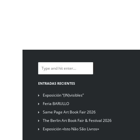
ENTRADAS RECIENTES
Exposición “(IN)visibles”
Feria BARULLO
Same Page Art Book Fair 2026
The Berlin Art Book Fair & Festival 2026
Exposición «Isto Não São Livros»