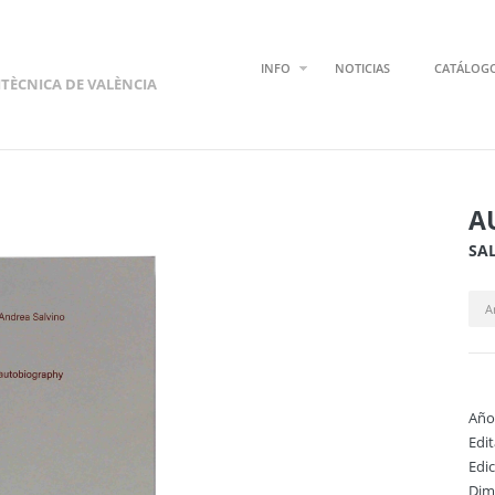
INFO
NOTICIAS
CATÁLOG
ITÈCNICA DE VALÈNCIA
A
SA
A
Año
Edi
Edi
Dim