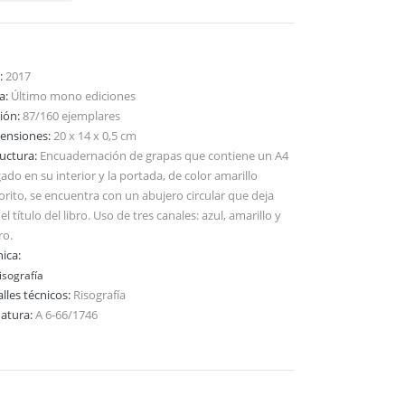
:
2017
ta:
Último mono ediciones
ción:
87/160 ejemplares
ensiones:
20 x 14 x 0,5 cm
ructura:
Encuadernación de grapas que contiene un A4
ado en su interior y la portada, de color amarillo
orito, se encuentra con un abujero circular que deja
 el título del libro. Uso de tres canales: azul, amarillo y
ro.
ica:
isografía
lles técnicos:
Risografía
natura:
A 6-66/1746