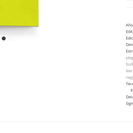
Año
Edi
Edi
Dim
Est
pleg
fosf
leer
neg
Técn
R
Deta
Sig