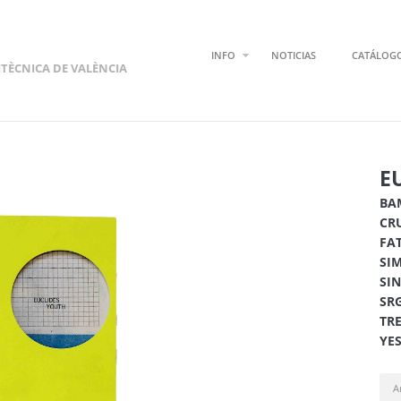
INFO
NOTICIAS
CATÁLOG
ITÈCNICA DE VALÈNCIA
E
BA
CR
FA
SI
SI
SR
TR
YE
A