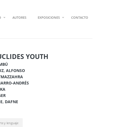
O
AUTORES
EXPOSICIONES
CONTACTO
UCLIDES YOUTH
MBÚ
UZ, ALFONSO
TMAZZAHRA
MARRO-ANDRÉS
NKA
GER
EE, DAFNE
S
rte y lenguaje