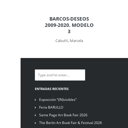
BARCOS-DESEOS
2009-2020. MODELO
3
Cabutti, Marcela
ENTRADAS RECIENTES
Exposición “(IN)visibles”
Feria BARULLO
Same Page Art Book Fair 2026
The Berlin Art Book Fair & Festival 2026