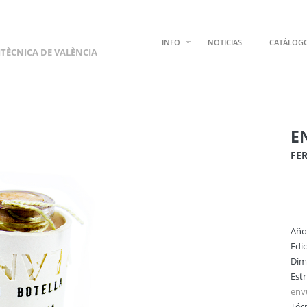
INFO
NOTICIAS
CATÁLOG
ITÈCNICA DE VALÈNCIA
E
FER
Año
Edi
Dim
Est
env
Técn