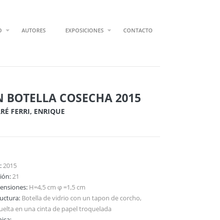
O
AUTORES
EXPOSICIONES
CONTACTO
N BOTELLA COSECHA 2015
RÉ FERRI, ENRIQUE
:
2015
ción:
21
ensiones:
H=4,5 cm φ =1,5 cm
ructura:
Botella de vidrio con un tapon de corcho,
uelta en una cinta de papel troquelada
ica: