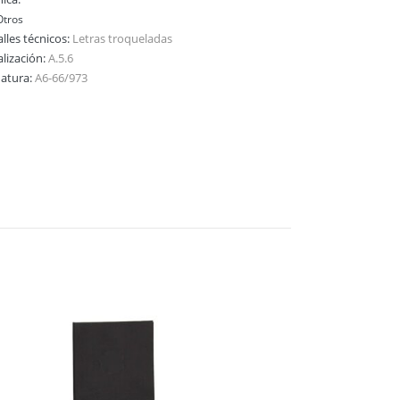
tros
lles técnicos:
Letras troqueladas
alización:
A.5.6
natura:
A6-66/973