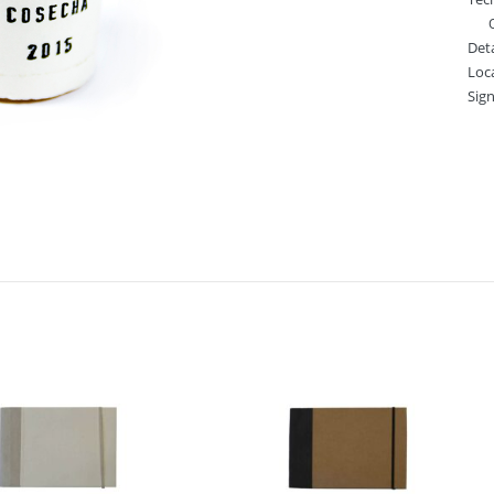
O
Deta
Loc
Sig