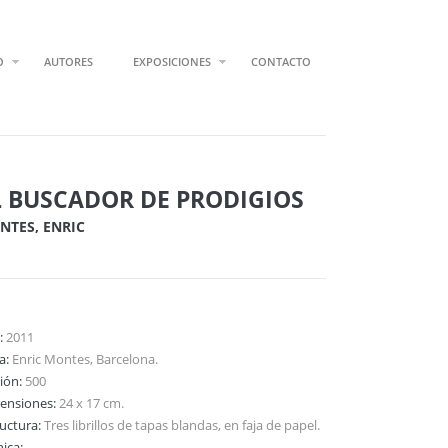
O
AUTORES
EXPOSICIONES
CONTACTO
L BUSCADOR DE PRODIGIOS
NTES, ENRIC
:
2011
ta:
Enric Montes, Barcelona.
ción:
500
ensiones:
24 x 17 cm.
ructura:
Tres librillos de tapas blandas, en faja de papel.
ica: