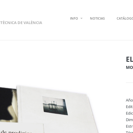
INFO
NOTICIAS
CATÁLOG
ITÈCNICA DE VALÈNCIA
E
MO
Año
Edi
Edi
Dim
Est
Técn