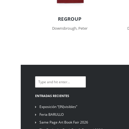
REGROUP
Downsbrough, Peter
ENTRADAS RECIENTES
Exposición “(IN)visibles”
Feria BARULLO
Same Page Art Book Fair 2026