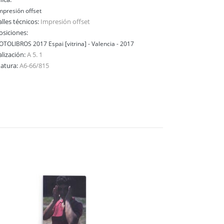
mpresión offset
lles técnicos:
Impresión offset
osiciones:
OTOLIBROS 2017 Espai [vitrina] - Valencia - 2017
alización:
A 5. 1
natura:
A6-66/815