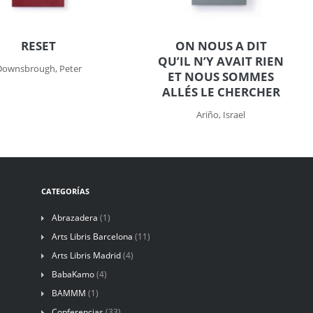
RESET
ON NOUS A DIT
QU’IL N’Y AVAIT RIEN
Downsbrough, Peter
ET NOUS SOMMES
ALLÉS LE CHERCHER
Ariño, Israel
CATEGORÍAS
Abrazadera
(1)
Arts Libris Barcelona
(11)
Arts Libris Madrid
(4)
BabaKamo
(4)
BAMMM
(1)
Conferencias
(33)