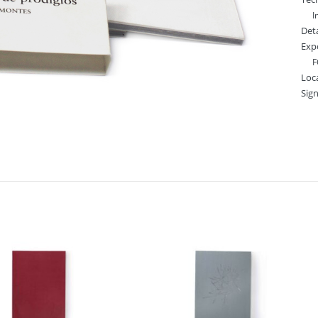
I
Deta
Exp
F
Loc
Sig