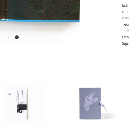
Est
de 
osc
Técn
I
Deta
Sig