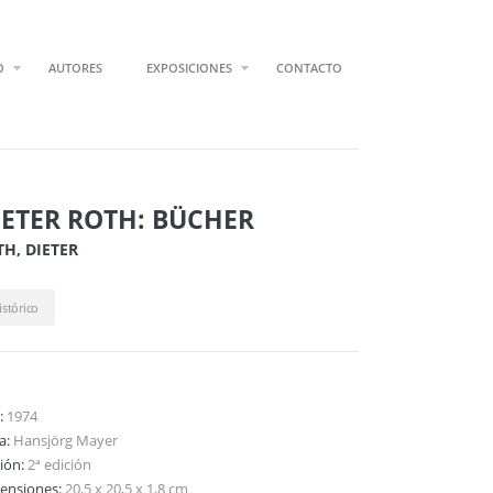
O
AUTORES
EXPOSICIONES
CONTACTO
IETER ROTH: BÜCHER
H, DIETER
istórico
:
1974
ta:
Hansjörg Mayer
ción:
2ª edición
ensiones:
20,5 x 20,5 x 1,8 cm