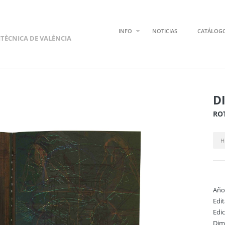
INFO
NOTICIAS
CATÁLOG
ITÈCNICA DE VALÈNCIA
D
ROT
H
Año
Edi
Edi
Dim