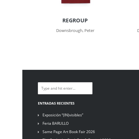
REGROUP
Downsbrough, Peter
ENTRADAS RECIENTES
Exposición “(IN)visibles”
Feria BARULLO
Same Page Art Book Fair 2026