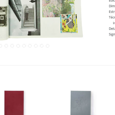
Edi
Dim
Est
Técn
I
Deta
Sig