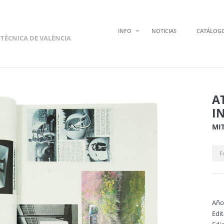
INFO
NOTICIAS
CATÁLOG
ITÈCNICA DE VALÈNCIA
A
I
MIT
F
Año
Edi