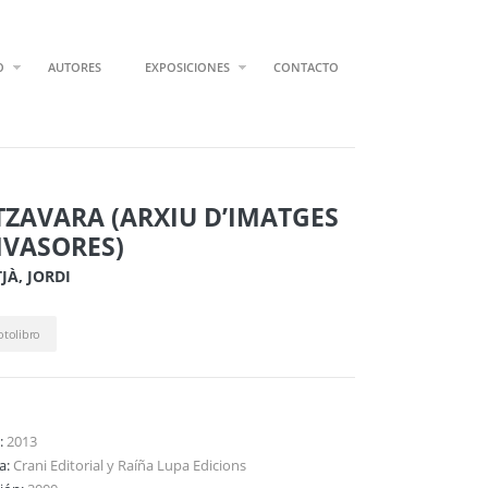
O
AUTORES
EXPOSICIONES
CONTACTO
TZAVARA (ARXIU D’IMATGES
NVASORES)
JÀ, JORDI
otolibro
:
2013
ta:
Crani Editorial y Raíña Lupa Edicions