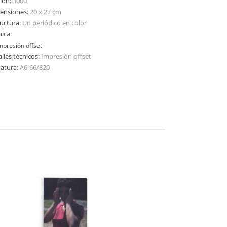
ción:
3000
ensiones:
20 x 27 cm
ructura:
Un periódico en color
ica:
mpresión offset
lles técnicos:
Impresión offset
natura:
A6-66/820