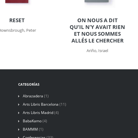
RESET
ON NOUS A DIT
QU’IL N’Y AVAIT RIEN
Downsbrough, Peter
ET NOUS SOMMES
ALLÉS LE CHERCHER
Ariño, Israel
CATEGORÍAS
Abrazadera
(1)
Arts Libris Barcelona
(11)
Arts Libris Madrid
(4)
BabaKamo
(4)
BAMMM
(1)
Conferencias
(33)