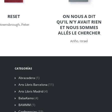
RESET
ON NOUS A DIT
QU’IL N’Y AVAIT RIEN
Downsbrough, Peter
ET NOUS SOMMES
ALLÉS LE CHERCHER
Ariño, Israel
CATEGORÍAS
Abrazadera
(1)
Arts Libris Barcelona
(11)
Arts Libris Madrid
(4)
BabaKamo
(4)
BAMMM
(1)
Conferencias
(33)