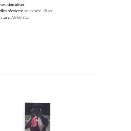
mpresión offset
lles técnicos:
Impresión offset
natura:
A6-66/822