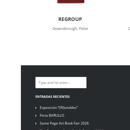
REGROUP
Downsbrough, Peter
ENTRADAS RECIENTES
Exposición “(IN)visibles”
Feria BARULLO
Same Page Art Book Fair 2026