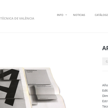
INFO
NOTICIAS
CATÁLOG
ITÈCNICA DE VALÈNCIA
A
C
Año
Edi
Dim
Est
Técn