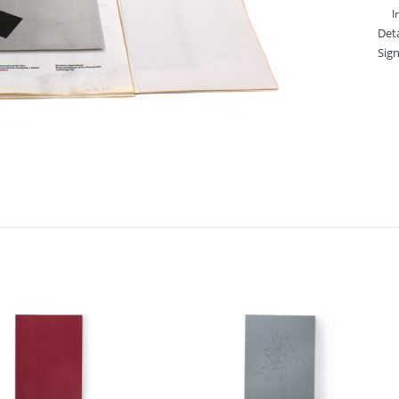
I
Deta
Sig