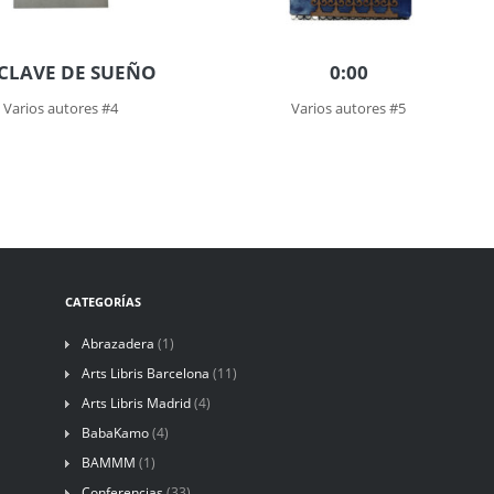
CLAVE DE SUEÑO
0:00
Varios autores #4
Varios autores #5
CATEGORÍAS
Abrazadera
(1)
Arts Libris Barcelona
(11)
Arts Libris Madrid
(4)
BabaKamo
(4)
BAMMM
(1)
Conferencias
(33)