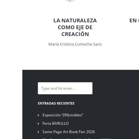
LA NATURALEZA
EN 
COMO EJE DE
CREACIÓN
María Cristina Comeche Sanz
ENTRADAS RECIENTES
Exposición “(IN)visibles”
Feria BARULLO
Same Page Art Book Fair 2026