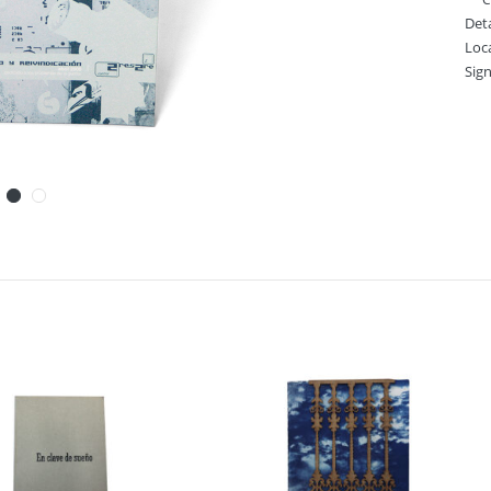
Deta
Loc
Sig