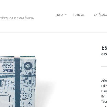
INFO
NOTICIAS
CATÁLOG
ITÈCNICA DE VALÈNCIA
E
GR
Año
Edi
Dim
Est
Técn
C