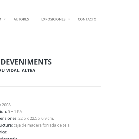
O
AUTORES
EXPOSICIONES
CONTACTO
SDEVENIMENTS
AU VIDAL, ALTEA
:
2008
ción:
5 + 1 PA
ensiones:
22,5 x 22,5 x 6,9 cm.
ructura:
caja de madera forrada de tela
ica:
alcografía