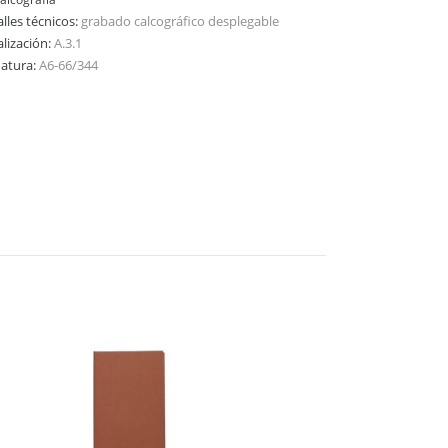
lles técnicos:
grabado calcográfico desplegable
alización:
A.3.1
natura:
A6-66/344