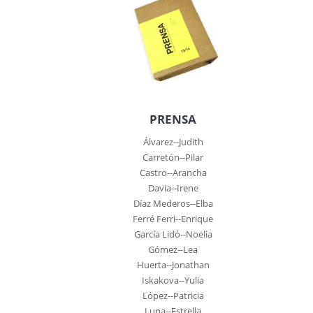
PRENSA
Álvarez--Judith
Carretón--Pilar
Castro--Arancha
Davia--Irene
Díaz Mederos--Elba
Ferré Ferri--Enrique
García Lidó--Noelia
Gómez--Lea
Huerta--Jonathan
Iskakova--Yulia
López--Patricia
Luna--Estrella