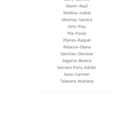
Marín--Raúl
Medina--Isabel
Monroy--Sandra
Orts--Pau
Pla--Paula
Planas--Raquel
Ridaura--Diana
Sánchez--Dionisio
Segarra--Beatriz
Serrano Pons, Adrián
Seva--Carmen
Talavera--Mariana