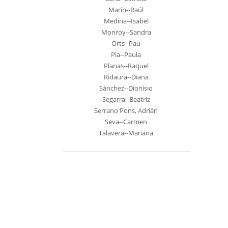
Marín--Raúl
Medina--Isabel
Monroy--Sandra
Orts--Pau
Pla--Paula
Planas--Raquel
Ridaura--Diana
Sánchez--Dionisio
Segarra--Beatriz
Serrano Pons, Adrián
Seva--Carmen
Talavera--Mariana