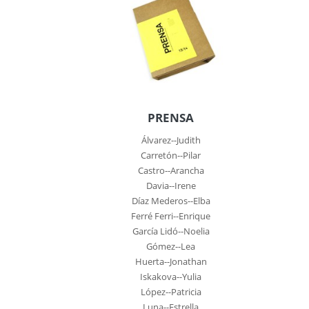
PRENSA
Álvarez--Judith
Carretón--Pilar
Castro--Arancha
Davia--Irene
Díaz Mederos--Elba
Ferré Ferri--Enrique
García Lidó--Noelia
Gómez--Lea
Huerta--Jonathan
Iskakova--Yulia
López--Patricia
Luna--Estrella