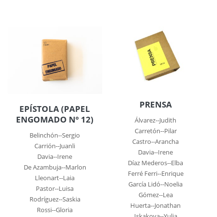
PRENSA
EPÍSTOLA (PAPEL
ENGOMADO Nº 12)
Álvarez--Judith
Carretón--Pilar
Belinchón--Sergio
Castro--Arancha
Carrión--Juanli
Davia--Irene
Davia--Irene
Díaz Mederos--Elba
De Azambuja--Marlon
Ferré Ferri--Enrique
Lleonart--Laia
García Lidó--Noelia
Pastor--Luisa
Gómez--Lea
Rodríguez--Saskia
Huerta--Jonathan
Rossi--Gloria
Iskakova--Yulia