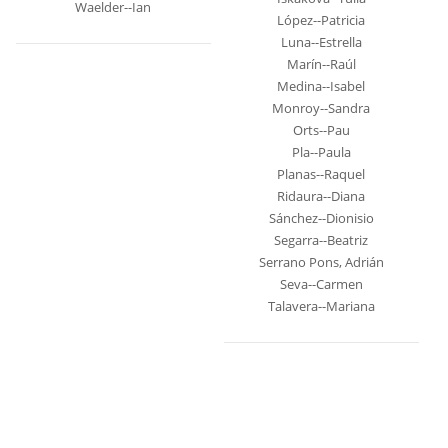
Waelder--Ian
López--Patricia
Luna--Estrella
Marín--Raúl
Medina--Isabel
Monroy--Sandra
Orts--Pau
Pla--Paula
Planas--Raquel
Ridaura--Diana
Sánchez--Dionisio
Segarra--Beatriz
Serrano Pons, Adrián
Seva--Carmen
Talavera--Mariana