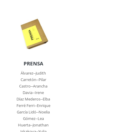
PRENSA
Álvarez--Judith
Carretón--Pilar
Castro--Arancha
Davia--Irene
Díaz Mederos--Elba
Ferré Ferri--Enrique
García Lidó--Noelia
Gómez--Lea
Huerta--Jonathan
Iskakova--Yulia