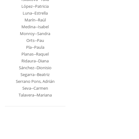
López--Patricia
Luna--Estrella
Marín--Raúl
Medina--Isabel
Monroy--Sandra
Orts--Pau
Pla--Paula
Planas--Raquel
Ridaura--Diana
Sánchez--Dionisio
Segarra--Beatriz
Serrano Pons, Adrián
Seva--Carmen
Talavera--Mariana