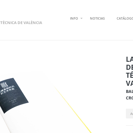
INFO
NOTICIAS
CATÁLOG
ITÈCNICA DE VALÈNCIA
L
D
T
V
BA
CR
A