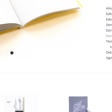
Año
Edi
Edi
Dim
Est
blan
Técn
I
Deta
Sig