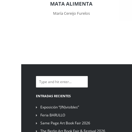
MATA ALIMENTA
María Cereijo Furelos
ENTRADAS RECIENTES
Exposición “(IN)visibles”
Feria BARULLO
Same Page Art Book Fair 2026
The Berlin Art Book Fair & Festival 2026