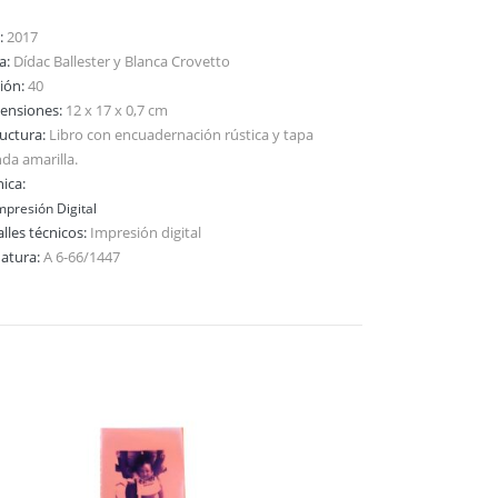
:
2017
ta:
Dídac Ballester y Blanca Crovetto
ción:
40
ensiones:
12 x 17 x 0,7 cm
ructura:
Libro con encuadernación rústica y tapa
da amarilla.
ica:
mpresión Digital
lles técnicos:
Impresión digital
natura:
A 6-66/1447