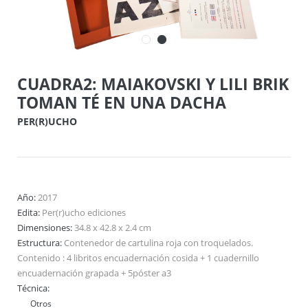
CUADRA2: MAIAKOVSKI Y LILI BRIK
TOMAN TÉ EN UNA DACHA
PER(R)UCHO
Año:
2017
Edita:
Per(r)ucho ediciones
Dimensiones:
34.8 x 42.8 x 2.4 cm
Estructura:
Contenedor de cartulina roja con troquelados.
Contenido : 4 libritos encuadernación cosida + 1 cuadernillo
encuadernación grapada + 5póster a3
Técnica:
Otros