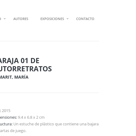
O
AUTORES
EXPOSICIONES
CONTACTO
ARAJA 01 DE
UTORRETRATOS
MARIT, MARÍA
:
2015
ensiones:
9.4 x 6.8 x 2 cm
ructura:
Un estuche de plástico que contiene una bajara
artas de juego.