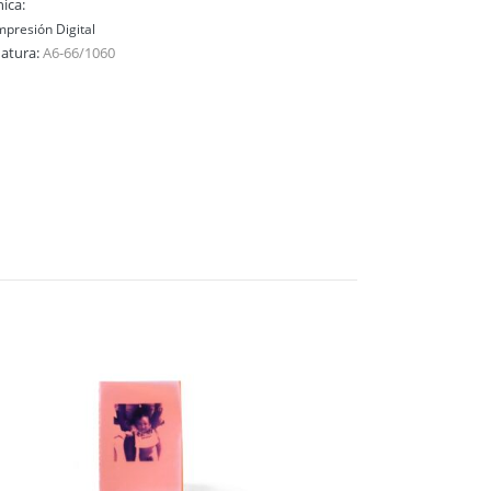
ica:
mpresión Digital
natura:
A6-66/1060