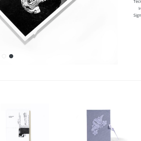
Técn
I
Sig