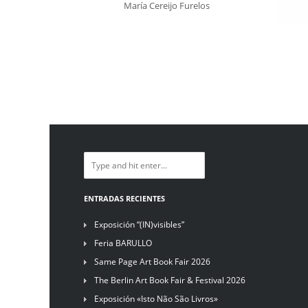
María Cereijo Furelos
ENTRADAS RECIENTES
Exposición “(IN)visibles”
Feria BARULLO
Same Page Art Book Fair 2026
The Berlin Art Book Fair & Festival 2026
Exposición «Isto Não São Livros»