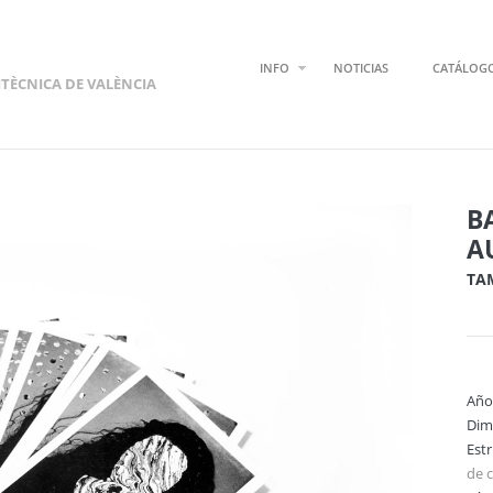
INFO
NOTICIAS
CATÁLOG
ITÈCNICA DE VALÈNCIA
B
A
TA
Año
Dim
Est
de c