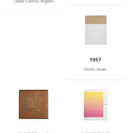
López Cuenca--Rogelio
1957
Florín--Anaïs