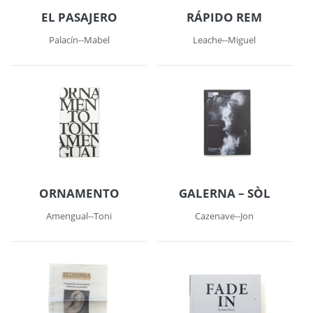
EL PASAJERO
RÁPIDO REM
Palacín--Mabel
Leache--Miguel
ORNAMENTO
GALERNA – SÒL
Amengual--Toni
Cazenave--Jon