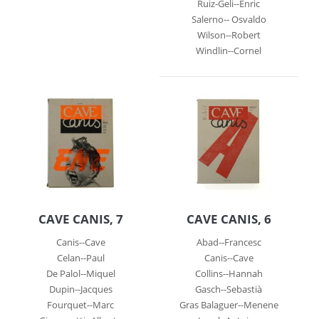
Ruiz-Geli--Enric
Salerno-- Osvaldo
Wilson--Robert
Windlin--Cornel
CAVE CANIS, 7
CAVE CANIS, 6
Canis--Cave
Abad--Francesc
Celan--Paul
Canis--Cave
De Palol--Miquel
Collins--Hannah
Dupin--Jacques
Gasch--Sebastià
Fourquet--Marc
Gras Balaguer--Menene