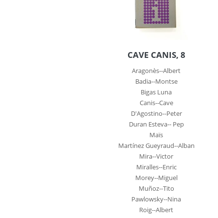
CAVE CANIS, 8
Aragonès--Albert
Badia--Montse
Bigas Luna
Canis--Cave
D'Agostino--Peter
Duran Esteva-- Pep
Maïs
Martínez Gueyraud--Alban
Mira--Victor
Miralles--Enric
Morey--Miguel
Muñoz--Tito
Pawlowsky--Nina
Roig--Albert