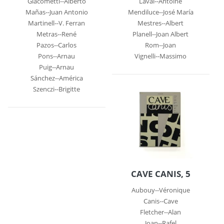
Giacometti--Alberto
Laval--Antoine
Mañas--Juan Antonio
Mendiluce--José María
Martinell--V. Ferran
Mestres--Albert
Metras--René
Planell--Joan Albert
Pazos--Carlos
Rom--Joan
Pons--Arnau
Vignelli--Massimo
Puig--Arnau
Sánchez--América
Szenczi--Brigitte
CAVE CANIS, 5
Aubouy--Véronique
Canis--Cave
Fletcher--Alan
Joan--Rafel