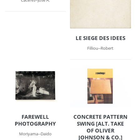
Cáceres--José A.
LE SIEGE DES IDEES
Filliou--Robert
FAREWELL
CONCRETE PATTERN
PHOTOGRAPHY
SWING [ALT. TAKE
OF OLIVER
Moriyama--Daido
JOHNSON & CO.]