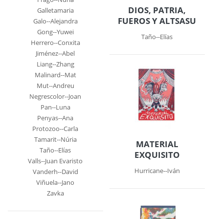
DIOS, PATRIA,
Galletamaria
FUEROS Y ALTSASU
Galo--Alejandra
Gong--Yuwei
Taño--Elías
Herrero--Conxita
Jiménez--Abel
Liang--Zhang
Malinard--Mat
Mut--Andreu
Negrescolor--Joan
Pan--Luna
Penyas--Ana
Protozoo--Carla
Tamarit--Núria
MATERIAL
Taño--Elías
EXQUISITO
Valls--Juan Evaristo
Hurricane--Iván
Vanderh--David
Viñuela--Jano
Zavka