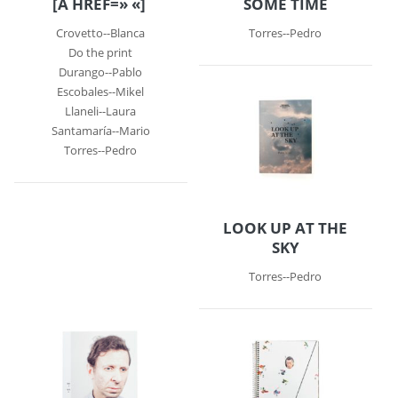
[A HREF=» «]
SOME TIME
Crovetto--Blanca
Torres--Pedro
Do the print
Durango--Pablo
Escobales--Mikel
Llaneli--Laura
Santamaría--Mario
Torres--Pedro
LOOK UP AT THE
SKY
Torres--Pedro