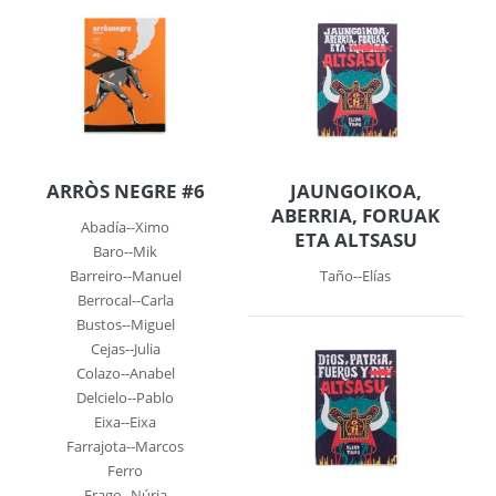
ARRÒS NEGRE #6
JAUNGOIKOA,
ABERRIA, FORUAK
Abadía--Ximo
ETA ALTSASU
Baro--Mik
Barreiro--Manuel
Taño--Elías
Berrocal--Carla
Bustos--Miguel
Cejas--Julia
Colazo--Anabel
Delcielo--Pablo
Eixa--Eixa
Farrajota--Marcos
Ferro
Frago--Núria