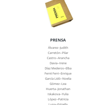
PRENSA
Álvarez--Judith
Carretón--Pilar
Castro--Arancha
Davia--Irene
Díaz Mederos--Elba
Ferré Ferri--Enrique
García Lidó--Noelia
Gómez--Lea
Huerta--Jonathan
Iskakova--Yulia
López--Patricia
Luna--Estrella