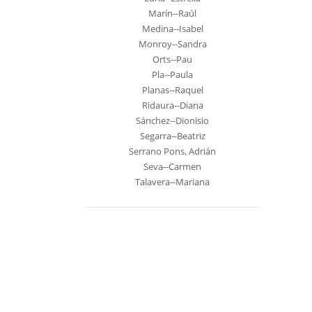
Marín--Raúl
Medina--Isabel
Monroy--Sandra
Orts--Pau
Pla--Paula
Planas--Raquel
Ridaura--Diana
Sánchez--Dionisio
Segarra--Beatriz
Serrano Pons, Adrián
Seva--Carmen
Talavera--Mariana