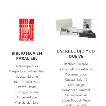
ENTRE EL OJO Y LO
BIBLIOTECA EN
QUE VE
PARAL·LEL
Bochors--Ricardo
Artime--Joaquín
Carbonell Tatay--María
Crespo Ricart--María Pilar
Desamparados
Cuesta--Salomé
Cuesta--Salomé
Juan Tortosa--Mar
Diaz--Diego
Pérez--David
Domènech--Maribel
Rodríguez--Rafa
García--Trinidad
Romero--Pepe
López Poquet--Pepa
Vilar García--Sara
Mañas--Moisés