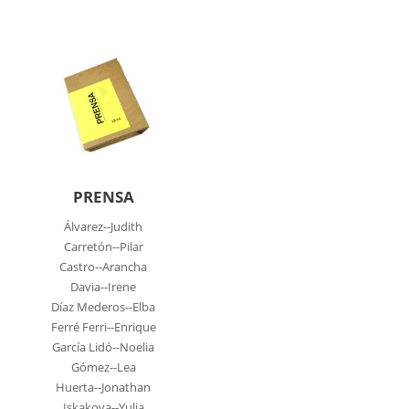
PRENSA
Álvarez--Judith
Carretón--Pilar
Castro--Arancha
Davia--Irene
Díaz Mederos--Elba
Ferré Ferri--Enrique
García Lidó--Noelia
Gómez--Lea
Huerta--Jonathan
Iskakova--Yulia