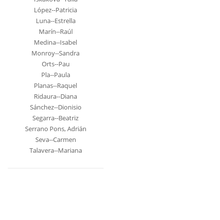
López--Patricia
Luna--Estrella
Marín--Raúl
Medina--Isabel
Monroy--Sandra
Orts--Pau
Pla--Paula
Planas--Raquel
Ridaura--Diana
Sánchez--Dionisio
Segarra--Beatriz
Serrano Pons, Adrián
Seva--Carmen
Talavera--Mariana