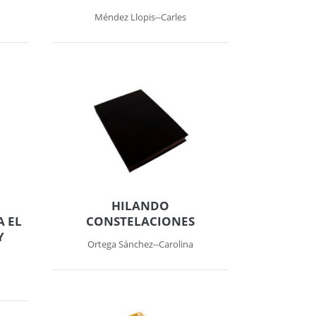
Méndez Llopis--Carles
HILANDO
 EL
CONSTELACIONES
Y
Ortega Sánchez--Carolina