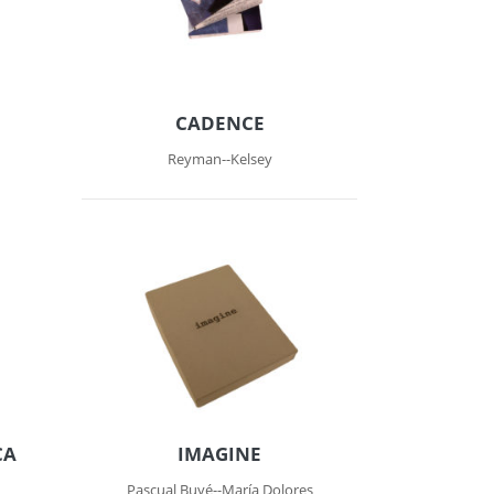
CADENCE
Reyman--Kelsey
CA
IMAGINE
Pascual Buyé--María Dolores