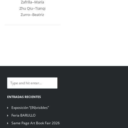
Zafrilla--María
Zhu Qiu--Tianqi
Zurro--Beatriz
ENTRADAS RECIENTES
Exposición “(IN)visibles”
Feria BARULLO
Same Page Art Book Fair 2026