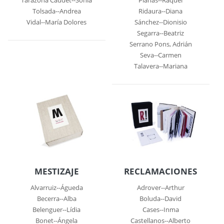
Tolsada--Andrea
Ridaura--Diana
Vidal--María Dolores
Sánchez--Dionisio
Segarra--Beatriz
Serrano Pons, Adrián
Seva--Carmen
Talavera--Mariana
MESTIZAJE
RECLAMACIONES
Alvarruiz--Águeda
Adrover--Arthur
Becerra--Alba
Boluda--David
Belenguer--Lídia
Cases--Inma
Bonet--Ángela
Castellanos--Alberto