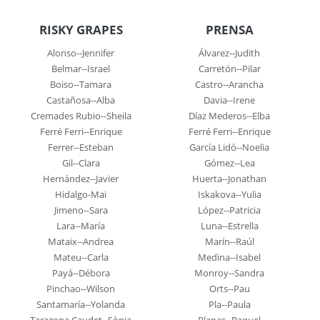
RISKY GRAPES
PRENSA
Alonso--Jennifer
Álvarez--Judith
Belmar--Israel
Carretón--Pilar
Boiso--Tamara
Castro--Arancha
Castañosa--Alba
Davia--Irene
Cremades Rubio--Sheila
Díaz Mederos--Elba
Ferré Ferri--Enrique
Ferré Ferri--Enrique
Ferrer--Esteban
García Lidó--Noelia
Gil--Clara
Gómez--Lea
Hernández--Javier
Huerta--Jonathan
Hidalgo-Mai
Iskakova--Yulia
Jimeno--Sara
López--Patricia
Lara--María
Luna--Estrella
Mataix--Andrea
Marín--Raúl
Mateu--Carla
Medina--Isabel
Payá--Débora
Monroy--Sandra
Pinchao--Wilson
Orts--Pau
Santamaría--Yolanda
Pla--Paula
Tarazona Caudet--Sònia
Planas--Raquel