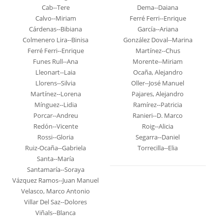
Cab--Tere
Dema--Daiana
Calvo--Miriam
Ferré Ferri--Enrique
Cárdenas--Bibiana
García--Ariana
Colmenero Lira--Binisa
González Doval--Marina
Ferré Ferri--Enrique
Martínez--Chus
Funes Rull--Ana
Morente--Miriam
Lleonart--Laia
Ocaña, Alejandro
Llorens--Silvia
Oller--José Manuel
Martínez--Lorena
Pajares, Alejandro
Mínguez--Lidia
Ramírez--Patricia
Porcar--Andreu
Ranieri--D. Marco
Redón--Vicente
Roig--Alicia
Rossi--Gloria
Segarra--Daniel
Ruiz-Ocaña--Gabriela
Torrecilla--Elia
Santa--María
Santamaría--Soraya
Vázquez Ramos--Juan Manuel
Velasco, Marco Antonio
Villar Del Saz--Dolores
Viñals--Blanca