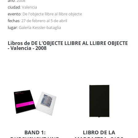
año
: 2008
ciudad
: Valencia
evento
: De l'objecte llibre al llibre objecte
fechas
: 27 de febrero al 5 de abril
lugar
: Galería Kessler-bataglia
Libros de DE L'OBJECTE LLIBRE AL LLIBRE OBJECTE
- Valencia - 2008
BAND 1:
LIBRO DE LA