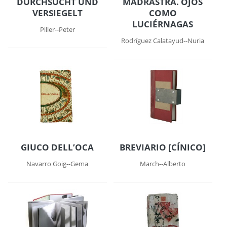
DURCHSUCHT UND
MADRASTRA. OJOS
VERSIEGELT
COMO
LUCIÉRNAGAS
Piller--Peter
Rodríguez Calatayud--Nuria
GIUCO DELL’OCA
BREVIARIO [CÍNICO]
Navarro Goig--Gema
March--Alberto