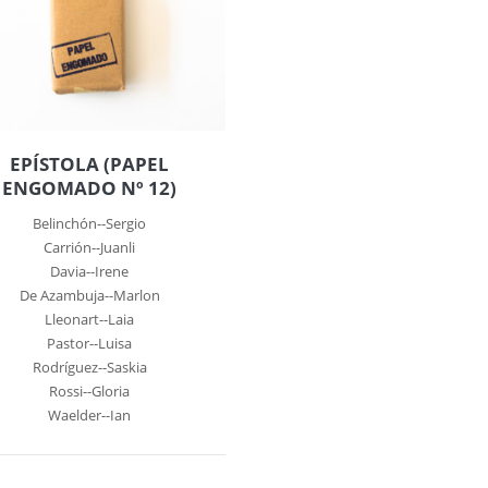
EPÍSTOLA (PAPEL
ENGOMADO Nº 12)
Belinchón--Sergio
Carrión--Juanli
Davia--Irene
De Azambuja--Marlon
Lleonart--Laia
Pastor--Luisa
Rodríguez--Saskia
Rossi--Gloria
Waelder--Ian