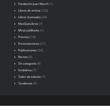
Fundación Juan March
(1)
Libros de artista
(122)
Libros ilustrados
(24)
MasQueLibros
(7)
MiraLookBooks
(1)
Premios
(16)
Presentaciones
(21)
Publicaciones
(34)
Recreo
(4)
Sin categoría
(4)
Sindokma
(7)
Taller de edición
(7)
Tenderete
(5)